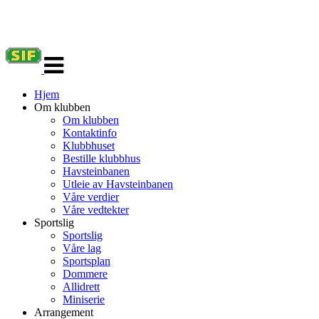
Veksle
navigasjon
Hjem
Om klubben
Om klubben
Kontaktinfo
Klubbhuset
Bestille klubbhus
Havsteinbanen
Utleie av Havsteinbanen
Våre verdier
Våre vedtekter
Sportslig
Sportslig
Våre lag
Sportsplan
Dommere
Allidrett
Miniserie
Arrangement