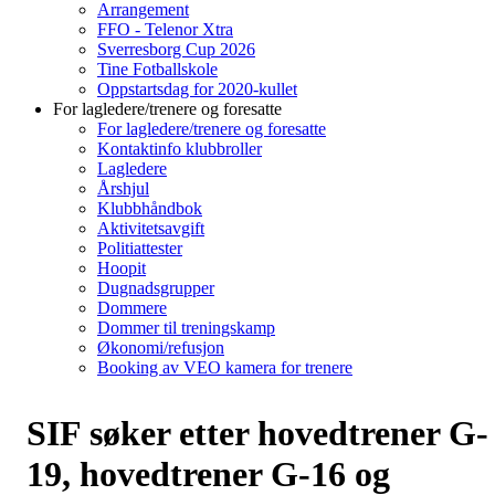
Arrangement
FFO - Telenor Xtra
Sverresborg Cup 2026
Tine Fotballskole
Oppstartsdag for 2020-kullet
For lagledere/trenere og foresatte
For lagledere/trenere og foresatte
Kontaktinfo klubbroller
Lagledere
Årshjul
Klubbhåndbok
Aktivitetsavgift
Politiattester
Hoopit
Dugnadsgrupper
Dommere
Dommer til treningskamp
Økonomi/refusjon
Booking av VEO kamera for trenere
SIF søker etter hovedtrener G-
19, hovedtrener G-16 og