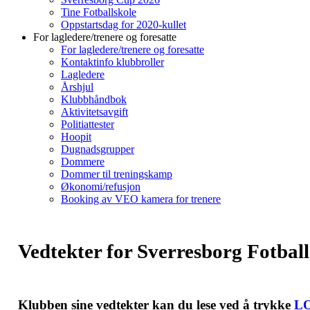
Tine Fotballskole
Oppstartsdag for 2020-kullet
For lagledere/trenere og foresatte
For lagledere/trenere og foresatte
Kontaktinfo klubbroller
Lagledere
Årshjul
Klubbhåndbok
Aktivitetsavgift
Politiattester
Hoopit
Dugnadsgrupper
Dommere
Dommer til treningskamp
Økonomi/refusjon
Booking av VEO kamera for trenere
Vedtekter for Sverresborg Fotball
Klubben sine vedtekter kan du lese ved å trykke
L