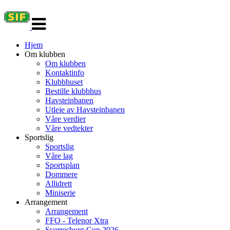
Veksle
navigasjon
Hjem
Om klubben
Om klubben
Kontaktinfo
Klubbhuset
Bestille klubbhus
Havsteinbanen
Utleie av Havsteinbanen
Våre verdier
Våre vedtekter
Sportslig
Sportslig
Våre lag
Sportsplan
Dommere
Allidrett
Miniserie
Arrangement
Arrangement
FFO - Telenor Xtra
Sverresborg Cup 2026