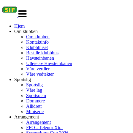
Veksle
navigasjon
Hjem
Om klubben
Om klubben
Kontaktinfo
Klubbhuset
Bestille klubbhus
Havsteinbanen
Utleie av Havsteinbanen
Våre verdier
Våre vedtekter
Sportslig
Sportslig
Våre lag
Sportsplan
Dommere
Allidrett
Miniserie
Arrangement
Arrangement
FFO - Telenor Xtra
Sverresborg Cup 2026