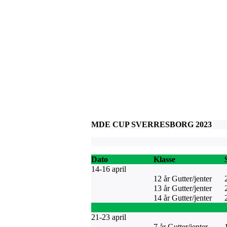
MDE CUP SVERRESBORG 2023
Dato
Klasse
14-16 april
12 år Gutter/jenter
13 år Gutter/jenter
14 år Gutter/jenter
21-23 april
7 år Gutter/jenter