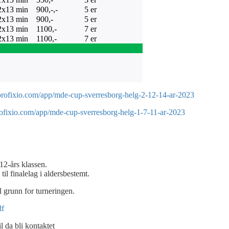
2x13 min
900,-,-
5 er
2x13 min
900,-
5 er
2x13 min
1100,-
7 er
2x13 min
1100,-
7 er
profixio.com/app/mde-cup-sverresborg-helg-2-12-14-ar-2023
ofixio.com/app/mde-cup-sverresborg-helg-1-7-11-ar-2023
 12-års klassen.
til finalelag i aldersbestemt.
l grunn for turneringen.
df
l da bli kontaktet