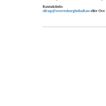
Kontaktinfo:
sifcup@sverresborgfotball.no
eller Ove