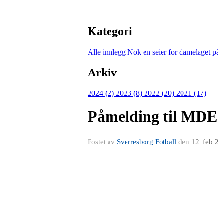
Kategori
Alle innlegg
Nok en seier for damelaget 
Arkiv
2024 (2)
2023 (8)
2022 (20)
2021 (17)
Påmelding til MDE
Postet av
Sverresborg Fotball
den
12. feb 