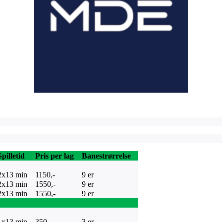
Spilletid
Pris per lag
Banestrørrelse
2x13 min
1150,-
9 er
2x13 min
1550,-
9 er
2x13 min
1550,-
9 er
1x13 min
350,-
3 er