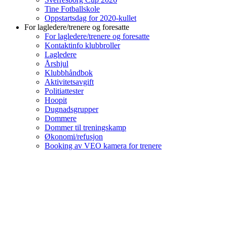
Tine Fotballskole
Oppstartsdag for 2020-kullet
For lagledere/trenere og foresatte
For lagledere/trenere og foresatte
Kontaktinfo klubbroller
Lagledere
Årshjul
Klubbhåndbok
Aktivitetsavgift
Politiattester
Hoopit
Dugnadsgrupper
Dommere
Dommer til treningskamp
Økonomi/refusjon
Booking av VEO kamera for trenere