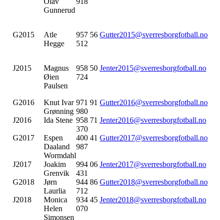
Olav
918
Gunnerud
G2015
Atle
957 56
Gutter2015@sverresborgfotball.no
Hegge
512
J2015
Magnus
958 50
Jenter2015@sverresborgfotball.no
Øien
724
Paulsen
G2016
Knut Ivar
971 91
Gutter2016@sverresborgfotball.no
Grønning
980
J2016
Ida Stene
958 71
Jenter2016@sverresborgfotball.no
370
G2017
Espen
400 41
Gutter2017@sverresborgfotball.no
Daaland
987
Wormdahl
J2017
Joakim
994 06
Jenter2017@sverresborgfotball.no
Grenvik
431
G2018
Jørn
944 86
Gutter2018@sverresborgfotball.no
Laurlia
712
J2018
Monica
934 45
Jenter2018@sverresborgfotball.no
Helen
070
Simonsen