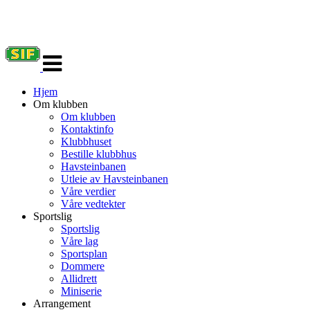
Veksle
navigasjon
Hjem
Om klubben
Om klubben
Kontaktinfo
Klubbhuset
Bestille klubbhus
Havsteinbanen
Utleie av Havsteinbanen
Våre verdier
Våre vedtekter
Sportslig
Sportslig
Våre lag
Sportsplan
Dommere
Allidrett
Miniserie
Arrangement