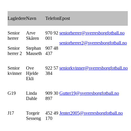
Lagledere
Navn
Telefon
Epost
Senior
Arve
970 92
seniorherrer@sverresborgfotball.no
herrer
Skåren
001
seniorherrer2@sverresborgfotball.no
Senior
Stephan
907 48
herrer 2
Mauseth
437
Senior
Ove
922 57
seniorkvinner@sverresborgfotball.no
kvinner
Hjelde
384
Ekli
G19
Linda
909 30
Gutter19@sverresborgfotball.no
Dahle
897
J17
Torgeir
452 49
Jenter2005@sverresborgfotball.no
Sesseng
170