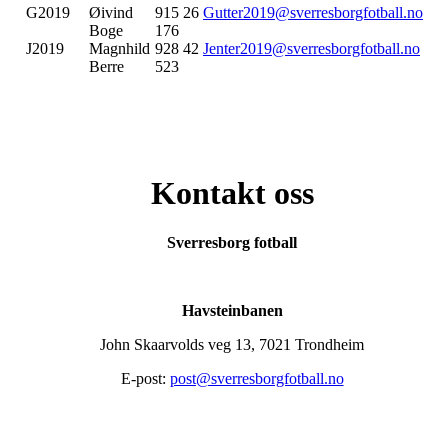
G2019
Øivind
915 26
Gutter2019@sverresborgfotball.no
Boge
176
J2019
Magnhild
928 42
Jenter2019@sverresborgfotball.no
Berre
523
Kontakt oss
Sverresborg fotball
Havsteinbanen
John Skaarvolds veg 13, 7021 Trondheim
E-post:
post@sverresborgfotball.no