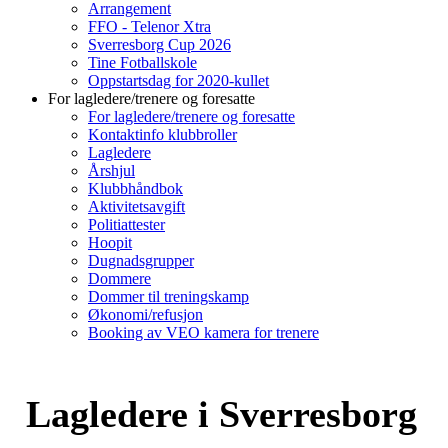
Arrangement
FFO - Telenor Xtra
Sverresborg Cup 2026
Tine Fotballskole
Oppstartsdag for 2020-kullet
For lagledere/trenere og foresatte
For lagledere/trenere og foresatte
Kontaktinfo klubbroller
Lagledere
Årshjul
Klubbhåndbok
Aktivitetsavgift
Politiattester
Hoopit
Dugnadsgrupper
Dommere
Dommer til treningskamp
Økonomi/refusjon
Booking av VEO kamera for trenere
Lagledere i Sverresborg