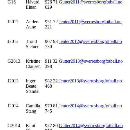
G16
Håvard
926 71
Gutter2011@sverresborgfotball.no
Elnan
629
J2011
Anders
951 72
Jenter2011@sverresborgfotball.no
Aune
221
J2012
Trond
907 93
Jenter2012@sverresborgfotball.no
Sletner
730
G2013
Kristine
911 32
Gutter2013@sverresborgfotball.no
Clausen
398
J2013
Inger
982 22
Jenter2013@sverresborgfotball.no
Beate
468
Standal
J2014
Camilla
979 81
Jenter2014@sverresborgfotball.no
Stang
745
G2014
Knut
977 80
Gutter2014@sverresborgfotball.no