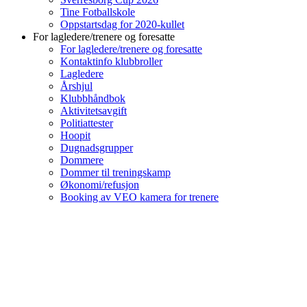
Tine Fotballskole
Oppstartsdag for 2020-kullet
For lagledere/trenere og foresatte
For lagledere/trenere og foresatte
Kontaktinfo klubbroller
Lagledere
Årshjul
Klubbhåndbok
Aktivitetsavgift
Politiattester
Hoopit
Dugnadsgrupper
Dommere
Dommer til treningskamp
Økonomi/refusjon
Booking av VEO kamera for trenere