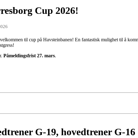
rresborg Cup 2026!
2026
e velkommen til cup på Havsteinbanen! En fantastisk mulighet til å komm
stgress!
r.
Påmeldingsfrist 27. mars
.
edtrener G-19, hovedtrener G-16 