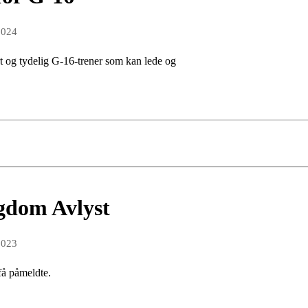
2024
rt og tydelig G-16-trener som kan lede og
ngdom Avlyst
2023
få påmeldte.