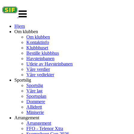
Veksle
navigasjon
Hjem
Om klubben
Om klubben
Kontaktinfo
Klubbhuset
Bestille klubbhus
Havsteinbanen
Utleie av Havsteinbanen
Våre verdier
Våre vedtekter
Sportslig
Sportslig
Våre lag
Sportsplan
Dommere
Allidrett
Miniserie
Arrangement
Arrangement
FFO - Telenor Xtra
Sverresborg Cup 2026