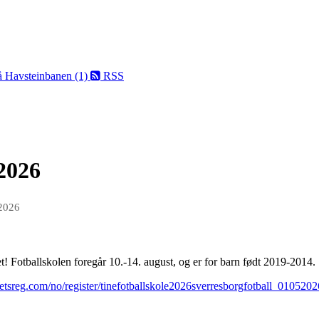
på Havsteinbanen (1)
RSS
2026
 2026
! Fotballskolen foregår 10.-14. august, og er for barn født 2019-2014.
etsreg.com/no/register/tinefotballskole2026sverresborgfotball_01052