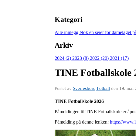
Kategori
Alle innlegg
Nok en seier for damelaget 
Arkiv
2024 (2)
2023 (8)
2022 (20)
2021 (17)
TINE Fotballskole 
Postet av
Sverresborg Fotball
den
19. mai
TINE Fotballskole 2026
Påmeldingen til TINE Fotballskole er åpnet
Påmelding på denne lenken:
https://www.l