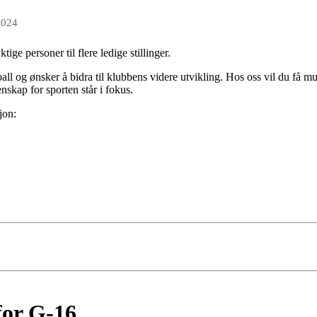
2024
ige personer til flere ledige stillinger.
ball og ønsker å bidra til klubbens videre utvikling. Hos oss vil du få mu
nskap for sporten står i fokus.
jon:
for G-16