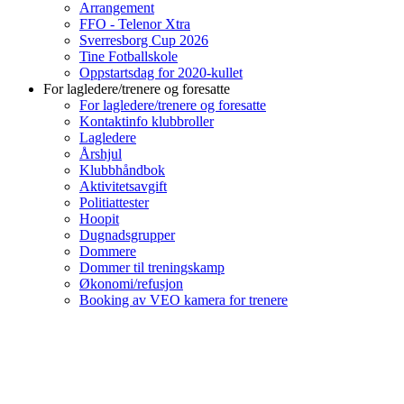
Arrangement
FFO - Telenor Xtra
Sverresborg Cup 2026
Tine Fotballskole
Oppstartsdag for 2020-kullet
For lagledere/trenere og foresatte
For lagledere/trenere og foresatte
Kontaktinfo klubbroller
Lagledere
Årshjul
Klubbhåndbok
Aktivitetsavgift
Politiattester
Hoopit
Dugnadsgrupper
Dommere
Dommer til treningskamp
Økonomi/refusjon
Booking av VEO kamera for trenere