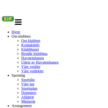
Veksle
navigasjon
Hjem
Om klubben
Om klubben
Kontaktinfo
Klubbhuset
Bestille klubbhus
Havsteinbanen
Utleie av Havsteinbanen
Våre verdier
Våre vedtekter
Sportslig
Sportslig
Våre lag
Sportsplan
Dommere
Allidrett
Miniserie
Arrangement