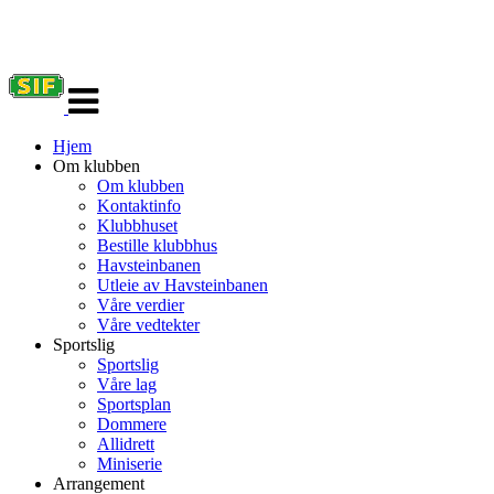
Veksle
navigasjon
Hjem
Om klubben
Om klubben
Kontaktinfo
Klubbhuset
Bestille klubbhus
Havsteinbanen
Utleie av Havsteinbanen
Våre verdier
Våre vedtekter
Sportslig
Sportslig
Våre lag
Sportsplan
Dommere
Allidrett
Miniserie
Arrangement