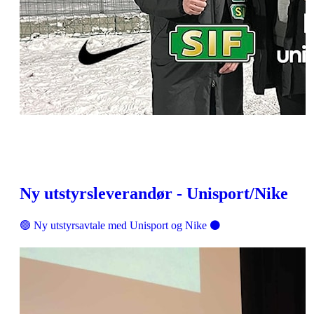
Ny utstyrsleverandør - Unisport/Nike
🟢 Ny utstyrsavtale med Unisport og Nike ⚫️