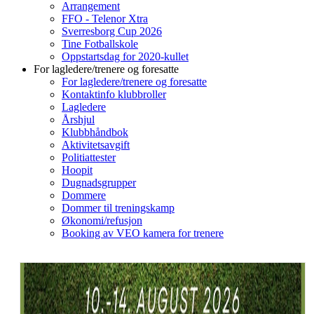
Arrangement
FFO - Telenor Xtra
Sverresborg Cup 2026
Tine Fotballskole
Oppstartsdag for 2020-kullet
For lagledere/trenere og foresatte
For lagledere/trenere og foresatte
Kontaktinfo klubbroller
Lagledere
Årshjul
Klubbhåndbok
Aktivitetsavgift
Politiattester
Hoopit
Dugnadsgrupper
Dommere
Dommer til treningskamp
Økonomi/refusjon
Booking av VEO kamera for trenere