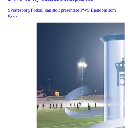
Sverresborg Fotball kan stolt presentere PWS Eiendom som
ny…