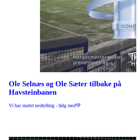
Ole Selnæs og Ole Sæter tilbake på
Havsteinbanen
Vi har startet nedtelling - følg med💚