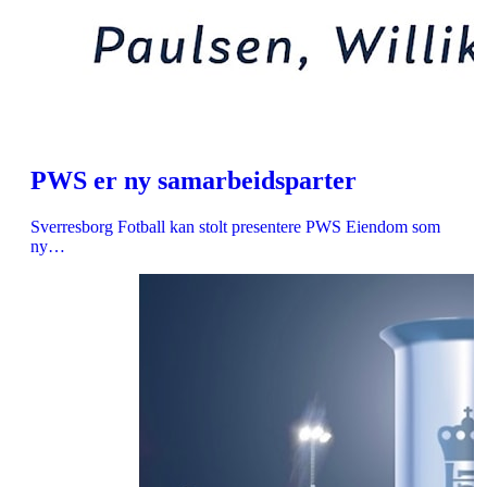
PWS er ny samarbeidsparter
Sverresborg Fotball kan stolt presentere PWS Eiendom som
ny…