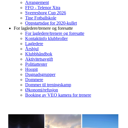
Arrangement
FFO - Telenor Xtra
Sverresborg Cup 2026
Tine Fotballskole
Oppstartsdag for 2020-kullet
For lagledere/trenere og foresatte
For lagledere/trenere og foresatte
Kontaktinfo klubbroller
Lagledere
Årshjul
Klubbhåndbok
Aktivitetsavgift
Politiattester
Hoopit
Dugnadsgrupper
Dommere
Dommer til treningskamp
Økonomi/refusjon
Booking av VEO kamera for trenere