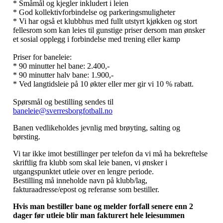
* Småmål og kjegler inkludert i leien
* God kollektivforbindelse og parkeringsmuligheter
* Vi har også et klubbhus med fullt utstyrt kjøkken og stort
fellesrom som kan leies til gunstige priser dersom man ønsker
et sosial opplegg i forbindelse med trening eller kamp
Priser for baneleie:
* 90 minutter hel bane: 2.400,-
* 90 minutter halv bane: 1.900,-
* Ved langtidsleie på 10 økter eller mer gir vi 10 % rabatt.
Spørsmål og bestilling sendes til
baneleie@sverresborgfotball.no
Banen vedlikeholdes jevnlig med brøyting, salting og
børsting.
Vi tar ikke imot bestillinger per telefon da vi må ha bekreftelse
skriftlig fra klubb som skal leie banen, vi ønsker i
utgangspunktet utleie over en lengre periode.
Bestilling må inneholde navn på klubb/lag,
fakturaadresse/epost og referanse som bestiller.
Hvis man bestiller bane og melder forfall senere enn 2
dager før utleie blir man fakturert hele leiesummen