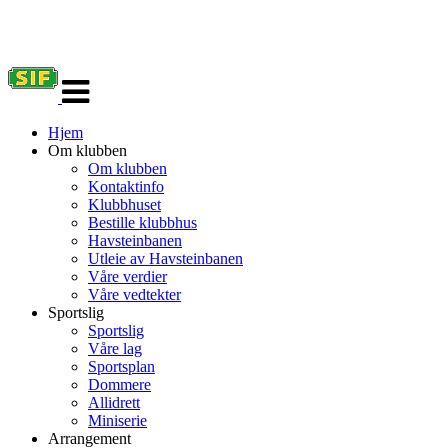
Veksle
navigasjon
Hjem
Om klubben
Om klubben
Kontaktinfo
Klubbhuset
Bestille klubbhus
Havsteinbanen
Utleie av Havsteinbanen
Våre verdier
Våre vedtekter
Sportslig
Sportslig
Våre lag
Sportsplan
Dommere
Allidrett
Miniserie
Arrangement