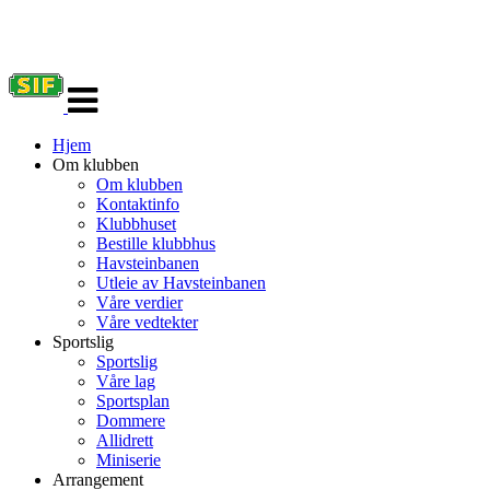
Veksle
navigasjon
Hjem
Om klubben
Om klubben
Kontaktinfo
Klubbhuset
Bestille klubbhus
Havsteinbanen
Utleie av Havsteinbanen
Våre verdier
Våre vedtekter
Sportslig
Sportslig
Våre lag
Sportsplan
Dommere
Allidrett
Miniserie
Arrangement