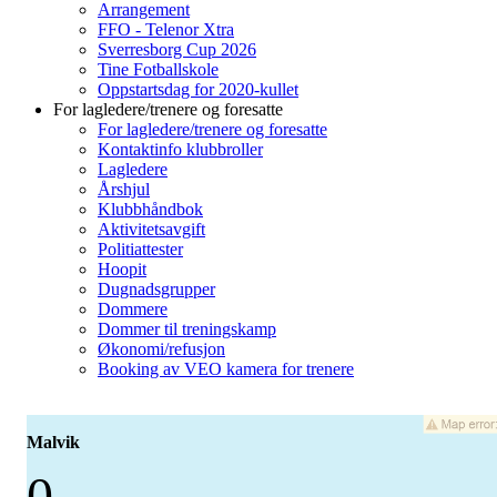
Arrangement
FFO - Telenor Xtra
Sverresborg Cup 2026
Tine Fotballskole
Oppstartsdag for 2020-kullet
For lagledere/trenere og foresatte
For lagledere/trenere og foresatte
Kontaktinfo klubbroller
Lagledere
Årshjul
Klubbhåndbok
Aktivitetsavgift
Politiattester
Hoopit
Dugnadsgrupper
Dommere
Dommer til treningskamp
Økonomi/refusjon
Booking av VEO kamera for trenere
Malvik
0