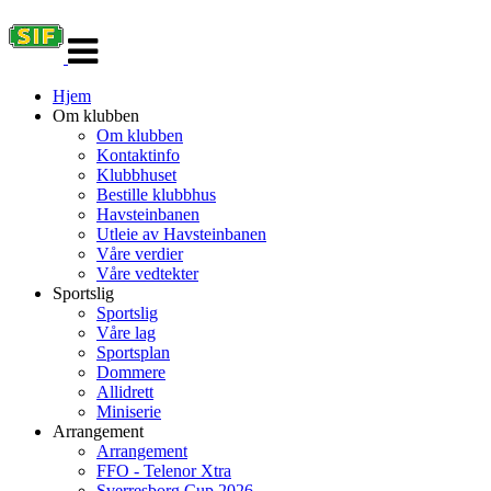
Veksle
navigasjon
Hjem
Om klubben
Om klubben
Kontaktinfo
Klubbhuset
Bestille klubbhus
Havsteinbanen
Utleie av Havsteinbanen
Våre verdier
Våre vedtekter
Sportslig
Sportslig
Våre lag
Sportsplan
Dommere
Allidrett
Miniserie
Arrangement
Arrangement
FFO - Telenor Xtra
Sverresborg Cup 2026