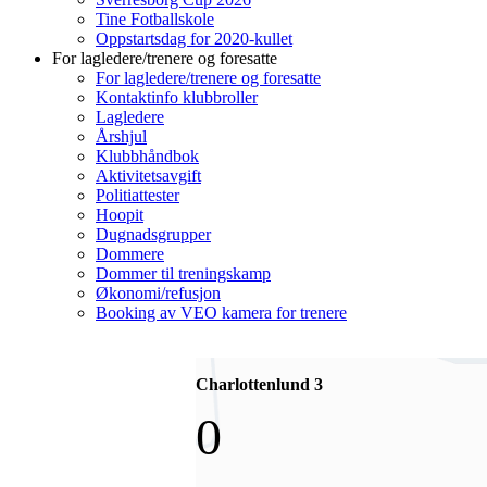
Tine Fotballskole
Oppstartsdag for 2020-kullet
For lagledere/trenere og foresatte
For lagledere/trenere og foresatte
Kontaktinfo klubbroller
Lagledere
Årshjul
Klubbhåndbok
Aktivitetsavgift
Politiattester
Hoopit
Dugnadsgrupper
Dommere
Dommer til treningskamp
Økonomi/refusjon
Booking av VEO kamera for trenere
Charlottenlund 3
0