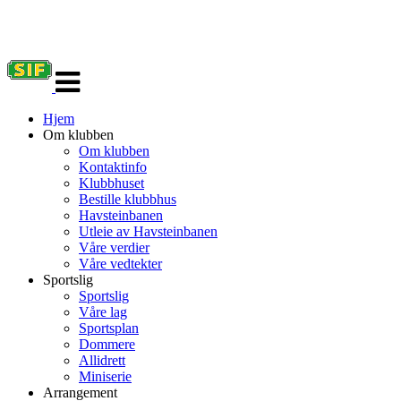
Veksle
navigasjon
Hjem
Om klubben
Om klubben
Kontaktinfo
Klubbhuset
Bestille klubbhus
Havsteinbanen
Utleie av Havsteinbanen
Våre verdier
Våre vedtekter
Sportslig
Sportslig
Våre lag
Sportsplan
Dommere
Allidrett
Miniserie
Arrangement