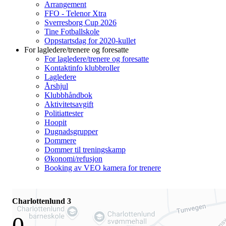
Arrangement
FFO - Telenor Xtra
Sverresborg Cup 2026
Tine Fotballskole
Oppstartsdag for 2020-kullet
For lagledere/trenere og foresatte
For lagledere/trenere og foresatte
Kontaktinfo klubbroller
Lagledere
Årshjul
Klubbhåndbok
Aktivitetsavgift
Politiattester
Hoopit
Dugnadsgrupper
Dommere
Dommer til treningskamp
Økonomi/refusjon
Booking av VEO kamera for trenere
Charlottenlund 3
0