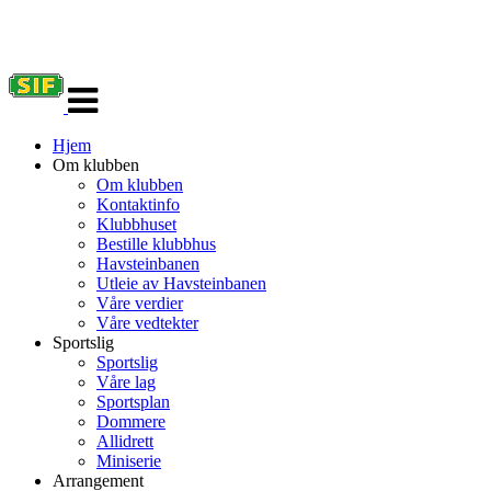
Veksle
navigasjon
Hjem
Om klubben
Om klubben
Kontaktinfo
Klubbhuset
Bestille klubbhus
Havsteinbanen
Utleie av Havsteinbanen
Våre verdier
Våre vedtekter
Sportslig
Sportslig
Våre lag
Sportsplan
Dommere
Allidrett
Miniserie
Arrangement