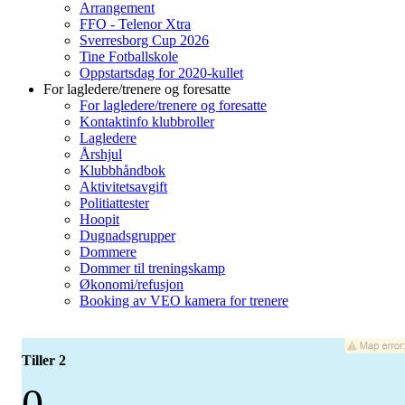
Arrangement
FFO - Telenor Xtra
Sverresborg Cup 2026
Tine Fotballskole
Oppstartsdag for 2020-kullet
For lagledere/trenere og foresatte
For lagledere/trenere og foresatte
Kontaktinfo klubbroller
Lagledere
Årshjul
Klubbhåndbok
Aktivitetsavgift
Politiattester
Hoopit
Dugnadsgrupper
Dommere
Dommer til treningskamp
Økonomi/refusjon
Booking av VEO kamera for trenere
Tiller 2
0