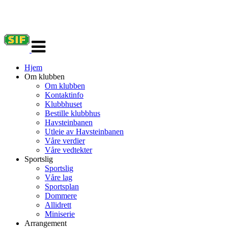
Veksle
navigasjon
Hjem
Om klubben
Om klubben
Kontaktinfo
Klubbhuset
Bestille klubbhus
Havsteinbanen
Utleie av Havsteinbanen
Våre verdier
Våre vedtekter
Sportslig
Sportslig
Våre lag
Sportsplan
Dommere
Allidrett
Miniserie
Arrangement