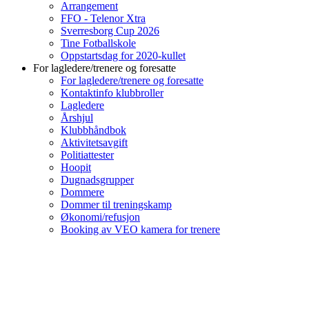
Arrangement
FFO - Telenor Xtra
Sverresborg Cup 2026
Tine Fotballskole
Oppstartsdag for 2020-kullet
For lagledere/trenere og foresatte
For lagledere/trenere og foresatte
Kontaktinfo klubbroller
Lagledere
Årshjul
Klubbhåndbok
Aktivitetsavgift
Politiattester
Hoopit
Dugnadsgrupper
Dommere
Dommer til treningskamp
Økonomi/refusjon
Booking av VEO kamera for trenere