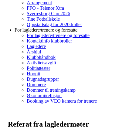
Arrangement
FFO - Telenor Xtra
Sverresborg Cup 2026
Tine Fotballskole
Oppstartsdag for 2020-kullet
For lagledere/trenere og foresatte
For lagledere/trenere og foresatte
Kontaktinfo klubbroller
Lagledere
Årshjul
Klubbhåndbok
Aktivitetsavgift
Politiattester
Hoopit
Dugnadsgrupper
Dommere
Dommer til treningskamp
Økonomi/refusjon
Booking av VEO kamera for trenere
Referat fra lagledermøter