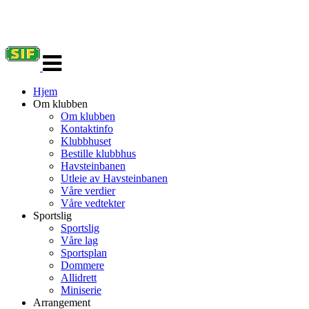
Veksle
navigasjon
Hjem
Om klubben
Om klubben
Kontaktinfo
Klubbhuset
Bestille klubbhus
Havsteinbanen
Utleie av Havsteinbanen
Våre verdier
Våre vedtekter
Sportslig
Sportslig
Våre lag
Sportsplan
Dommere
Allidrett
Miniserie
Arrangement