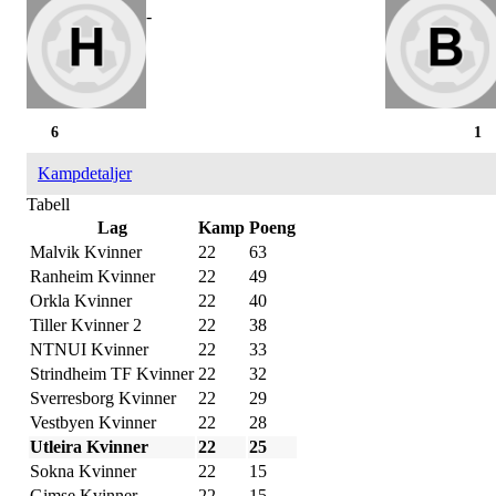
-
6
1
Kampdetaljer
Tabell
Lag
Kamp
Poeng
Malvik Kvinner
22
63
Ranheim Kvinner
22
49
Orkla Kvinner
22
40
Tiller Kvinner 2
22
38
NTNUI Kvinner
22
33
Strindheim TF Kvinner
22
32
Sverresborg Kvinner
22
29
Vestbyen Kvinner
22
28
Utleira Kvinner
22
25
Sokna Kvinner
22
15
Gimse Kvinner
22
15