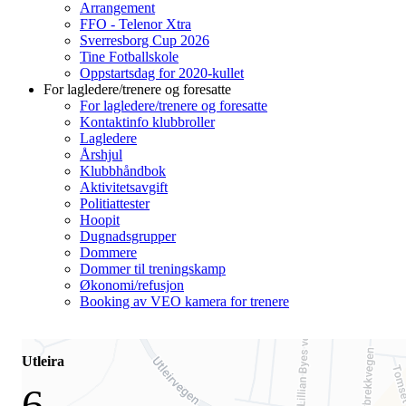
Arrangement
FFO - Telenor Xtra
Sverresborg Cup 2026
Tine Fotballskole
Oppstartsdag for 2020-kullet
For lagledere/trenere og foresatte
For lagledere/trenere og foresatte
Kontaktinfo klubbroller
Lagledere
Årshjul
Klubbhåndbok
Aktivitetsavgift
Politiattester
Hoopit
Dugnadsgrupper
Dommere
Dommer til treningskamp
Økonomi/refusjon
Booking av VEO kamera for trenere
Utleira
6