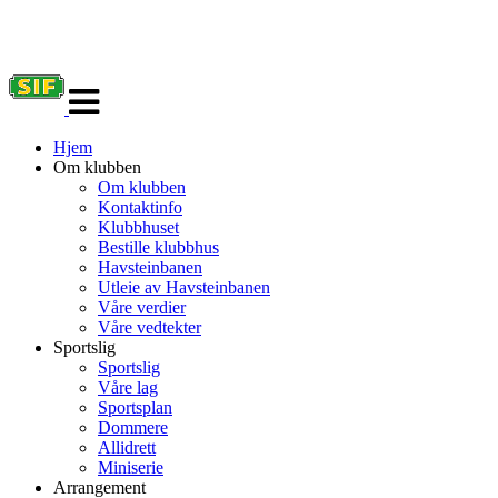
Veksle
navigasjon
Hjem
Om klubben
Om klubben
Kontaktinfo
Klubbhuset
Bestille klubbhus
Havsteinbanen
Utleie av Havsteinbanen
Våre verdier
Våre vedtekter
Sportslig
Sportslig
Våre lag
Sportsplan
Dommere
Allidrett
Miniserie
Arrangement