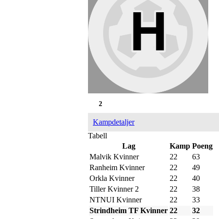
2
Kampdetaljer
Tabell
Lag
Kamp
Poeng
Malvik Kvinner
22
63
Ranheim Kvinner
22
49
Orkla Kvinner
22
40
Tiller Kvinner 2
22
38
NTNUI Kvinner
22
33
Strindheim TF Kvinner
22
32