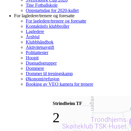
Tine Fotballskole
Oppstartsdag for 2020-kullet
For lagledere/trenere og foresatte
For lagledere/trenere og foresatte
Kontaktinfo klubbroller
Lagledere
Årshjul
Klubbhåndbok
Aktivitetsavgift
Politiattester
Hoopit
Dugnadsgrupper
Dommere
Dommer til treningskamp
Økonomi/refusjon
Booking av VEO kamera for trenere
Strindheim TF
2