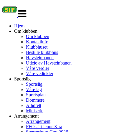
Veksle
navigasjon
Hjem
Om klubben
Om klubben
Kontaktinfo
Klubbhuset
Bestille klubbhus
Havsteinbanen
Utleie av Havsteinbanen
Våre verdier
Våre vedtekter
Sportslig
Sportslig
Våre lag
Sportsplan
Dommere
Allidrett
Miniserie
Arrangement
Arrangement
FFO - Telenor Xtra
Sverresborg Cup 2026