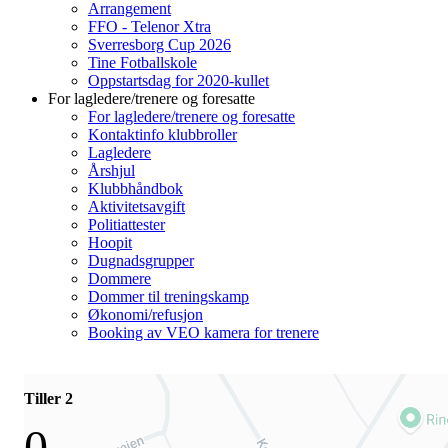
Arrangement
FFO - Telenor Xtra
Sverresborg Cup 2026
Tine Fotballskole
Oppstartsdag for 2020-kullet
For lagledere/trenere og foresatte
For lagledere/trenere og foresatte
Kontaktinfo klubbroller
Lagledere
Årshjul
Klubbhåndbok
Aktivitetsavgift
Politiattester
Hoopit
Dugnadsgrupper
Dommere
Dommer til treningskamp
Økonomi/refusjon
Booking av VEO kamera for trenere
Tiller 2
0