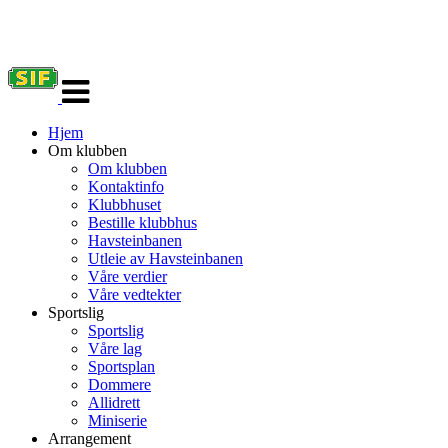
Veksle
navigasjon
Hjem
Om klubben
Om klubben
Kontaktinfo
Klubbhuset
Bestille klubbhus
Havsteinbanen
Utleie av Havsteinbanen
Våre verdier
Våre vedtekter
Sportslig
Sportslig
Våre lag
Sportsplan
Dommere
Allidrett
Miniserie
Arrangement