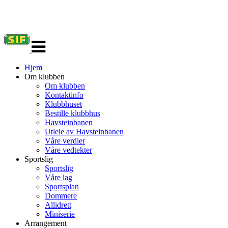
Veksle
navigasjon
Hjem
Om klubben
Om klubben
Kontaktinfo
Klubbhuset
Bestille klubbhus
Havsteinbanen
Utleie av Havsteinbanen
Våre verdier
Våre vedtekter
Sportslig
Sportslig
Våre lag
Sportsplan
Dommere
Allidrett
Miniserie
Arrangement