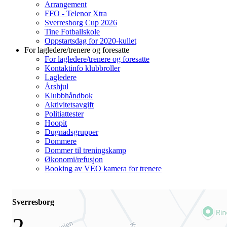
Arrangement
FFO - Telenor Xtra
Sverresborg Cup 2026
Tine Fotballskole
Oppstartsdag for 2020-kullet
For lagledere/trenere og foresatte
For lagledere/trenere og foresatte
Kontaktinfo klubbroller
Lagledere
Årshjul
Klubbhåndbok
Aktivitetsavgift
Politiattester
Hoopit
Dugnadsgrupper
Dommere
Dommer til treningskamp
Økonomi/refusjon
Booking av VEO kamera for trenere
Sverresborg
2