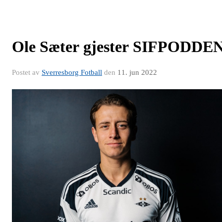
Ole Sæter gjester SIFPODDE
Postet av
Sverresborg Fotball
den
11. jun 2022