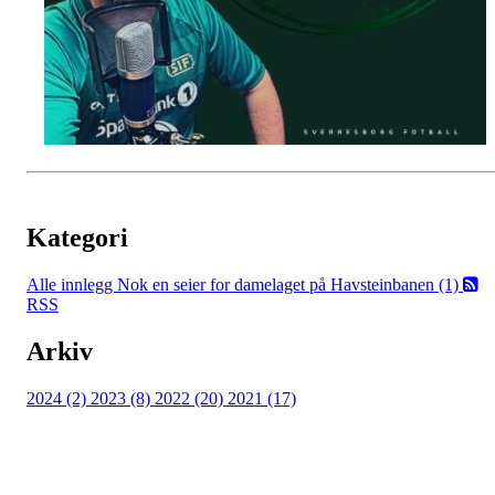
Kategori
Alle innlegg
Nok en seier for damelaget på Havsteinbanen (1)
RSS
Arkiv
2024 (2)
2023 (8)
2022 (20)
2021 (17)