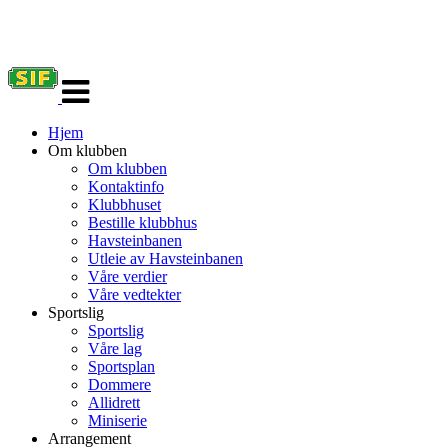
Veksle
navigasjon
Hjem
Om klubben
Om klubben
Kontaktinfo
Klubbhuset
Bestille klubbhus
Havsteinbanen
Utleie av Havsteinbanen
Våre verdier
Våre vedtekter
Sportslig
Sportslig
Våre lag
Sportsplan
Dommere
Allidrett
Miniserie
Arrangement