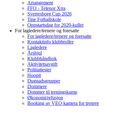
Arrangement
FFO - Telenor Xtra
Sverresborg Cup 2026
Tine Fotballskole
Oppstartsdag for 2020-kullet
For lagledere/trenere og foresatte
For lagledere/trenere og foresatte
Kontaktinfo klubbroller
Lagledere
Årshjul
Klubbhåndbok
Aktivitetsavgift
Politiattester
Hoopit
Dugnadsgrupper
Dommere
Dommer til treningskamp
Økonomi/refusjon
Booking av VEO kamera for trenere