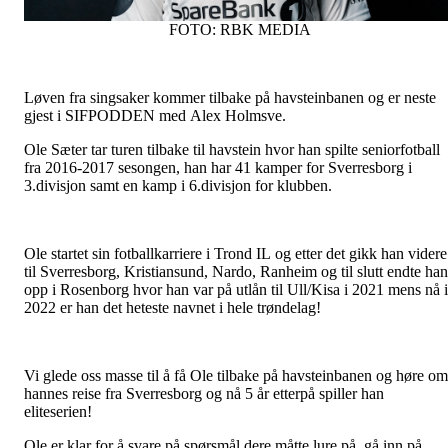
FOTO: RBK MEDIA
Løven fra singsaker kommer tilbake på havsteinbanen og er neste
gjest i SIFPODDEN med Alex Holmsve.
Ole Sæter tar turen tilbake til havstein hvor han spilte seniorfotball
fra 2016-2017 sesongen, han har 41 kamper for Sverresborg i
3.divisjon samt en kamp i 6.divisjon for klubben.
Ole startet sin fotballkarriere i Trond IL og etter det gikk han videre
til Sverresborg, Kristiansund, Nardo, Ranheim og til slutt endte han
opp i Rosenborg hvor han var på utlån til Ull/Kisa i 2021 mens nå i
2022 er han det heteste navnet i hele trøndelag!
Vi glede oss masse til å få Ole tilbake på havsteinbanen og høre om
hannes reise fra Sverresborg og nå 5 år etterpå spiller han
eliteserien!
Ole er klar for å svare på spørsmål dere måtte lure på, gå inn på