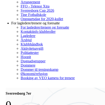
Arrangement
FFO - Telenor Xtra
Sverresborg Cup 2026
Tine Fotballskole
Oppstartsdag for 2020-kullet
For lagledere/trenere og foresatte
For lagledere/trenere og foresatte
Kontaktinfo klubbroller
Lagledere
Årshjul
Klubbhåndbok
Aktivitetsavgift
Politiattester
Hoopit
Dugnadsgrupper
Dommere
Dommer til treningskamp
Økonomi/refusjon
Booking av VEO kamera for trenere
Sverresborg 7er
0