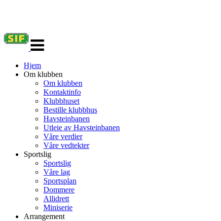
Veksle
navigasjon
Hjem
Om klubben
Om klubben
Kontaktinfo
Klubbhuset
Bestille klubbhus
Havsteinbanen
Utleie av Havsteinbanen
Våre verdier
Våre vedtekter
Sportslig
Sportslig
Våre lag
Sportsplan
Dommere
Allidrett
Miniserie
Arrangement