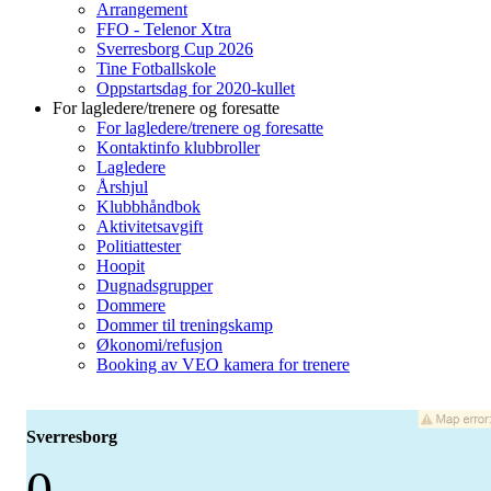
Arrangement
FFO - Telenor Xtra
Sverresborg Cup 2026
Tine Fotballskole
Oppstartsdag for 2020-kullet
For lagledere/trenere og foresatte
For lagledere/trenere og foresatte
Kontaktinfo klubbroller
Lagledere
Årshjul
Klubbhåndbok
Aktivitetsavgift
Politiattester
Hoopit
Dugnadsgrupper
Dommere
Dommer til treningskamp
Økonomi/refusjon
Booking av VEO kamera for trenere
Sverresborg
0