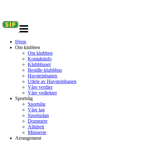
Veksle
navigasjon
Hjem
Om klubben
Om klubben
Kontaktinfo
Klubbhuset
Bestille klubbhus
Havsteinbanen
Utleie av Havsteinbanen
Våre verdier
Våre vedtekter
Sportslig
Sportslig
Våre lag
Sportsplan
Dommere
Allidrett
Miniserie
Arrangement