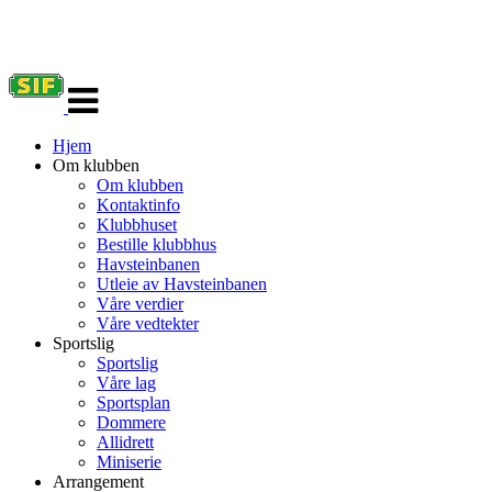
Veksle
navigasjon
Hjem
Om klubben
Om klubben
Kontaktinfo
Klubbhuset
Bestille klubbhus
Havsteinbanen
Utleie av Havsteinbanen
Våre verdier
Våre vedtekter
Sportslig
Sportslig
Våre lag
Sportsplan
Dommere
Allidrett
Miniserie
Arrangement