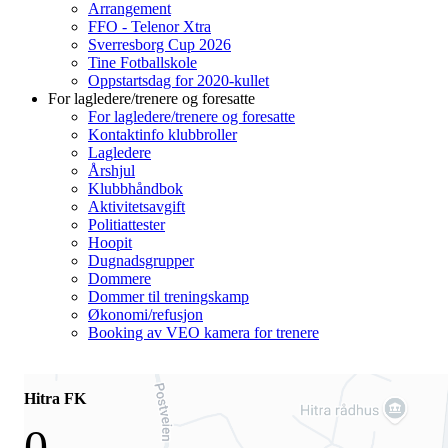
Arrangement
FFO - Telenor Xtra
Sverresborg Cup 2026
Tine Fotballskole
Oppstartsdag for 2020-kullet
For lagledere/trenere og foresatte
For lagledere/trenere og foresatte
Kontaktinfo klubbroller
Lagledere
Årshjul
Klubbhåndbok
Aktivitetsavgift
Politiattester
Hoopit
Dugnadsgrupper
Dommere
Dommer til treningskamp
Økonomi/refusjon
Booking av VEO kamera for trenere
Hitra FK
0