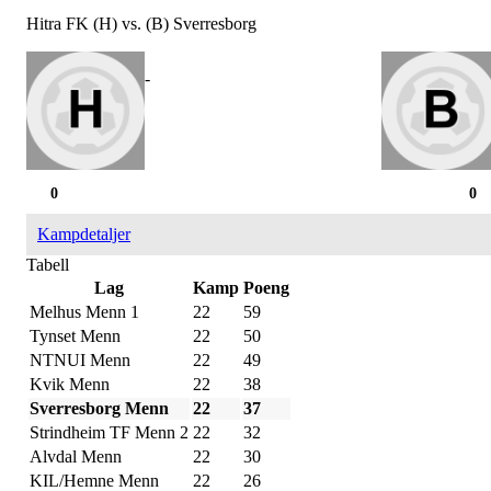
Hitra FK (H) vs. (B) Sverresborg
-
0
0
Kampdetaljer
Tabell
Lag
Kamp
Poeng
Melhus Menn 1
22
59
Tynset Menn
22
50
NTNUI Menn
22
49
Kvik Menn
22
38
Sverresborg Menn
22
37
Strindheim TF Menn 2
22
32
Alvdal Menn
22
30
KIL/Hemne Menn
22
26