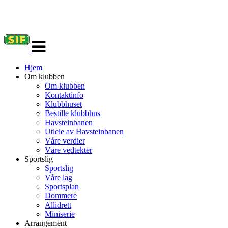
Veksle
navigasjon
Hjem
Om klubben
Om klubben
Kontaktinfo
Klubbhuset
Bestille klubbhus
Havsteinbanen
Utleie av Havsteinbanen
Våre verdier
Våre vedtekter
Sportslig
Sportslig
Våre lag
Sportsplan
Dommere
Allidrett
Miniserie
Arrangement