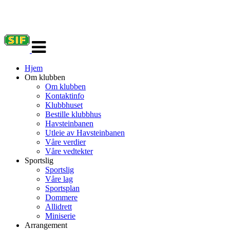
Veksle
navigasjon
Hjem
Om klubben
Om klubben
Kontaktinfo
Klubbhuset
Bestille klubbhus
Havsteinbanen
Utleie av Havsteinbanen
Våre verdier
Våre vedtekter
Sportslig
Sportslig
Våre lag
Sportsplan
Dommere
Allidrett
Miniserie
Arrangement