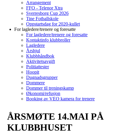
Arrangement
FFO - Telenor Xtra
Sverresborg Cup 2026
Tine Fotballskole
Oppstartsdag for 2020-kullet
For lagledere/trenere og foresatte
For lagledere/trenere og foresatte
Kontaktinfo klubbroller
Lagledere
Årshjul
Klubbhåndbok
Aktivitetsavgift
Politiattester
Hoopit
Dugnadsgrupper
Dommere
Dommer til treningskamp
Økonomi/refusjon
Booking av VEO kamera for trenere
ÅRSMØTE 14.MAI PÅ
KLUBBHUSET