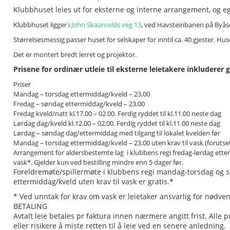
Klubbhuset leies ut for eksterne og interne arrangement, og e
Klubbhuset ligger i
John Skaarvolds veg 13
, ved Havsteinbanen på Byås
Størrelsesmessig passer huset for selskaper for inntil ca. 40 gjester. H
Det er montert bredt lerret og projektor.
Prisene for ordinær utleie til eksterne leietakere inkluderer 
Priser
Mandag – torsdag ettermiddag/kveld – 23.00
Fredag – søndag ettermiddag/kveld – 23.00
Fredag kveld/natt kl.17.00 – 02.00. Ferdig ryddet til kl.11.00 neste dag
Lørdag dag/kveld kl.12.00 – 02.00. Ferdig ryddet til kl.11.00 neste dag
Lørdag – søndag dag/ettermiddag med tilgang til lokalet kvelden før
Mandag – torsdag ettermiddag/kveld – 23.00 uten krav til vask (forutse
Arrangement for aldersbestemte lag i klubbens regi fredag-lørdag etter
vask*. Gjelder kun ved bestilling mindre enn 5 dager før.
Foreldremøte/spillermøte i klubbens regi mandag-torsdag og 
ettermiddag/kveld uten krav til vask er gratis.*
* Ved unntak for krav om vask er leietaker ansvarlig for nødve
BETALING
Avtalt leie betales pr faktura innen nærmere angitt frist. Alle p
eller risikere å miste retten til å leie ved en senere anledning.