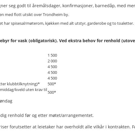
gner seg godt til åremålsdager, konfirmasjoner, barnedåp, med mer
en med flott utsikt over Trondheim by.
uset har spisesal/møterom, kjøkken med alt utstyr, garderobe og to toaletter.
gebyr for vask (obligatorisk). Ved ekstra behov for renhold (utove
1 500
2 000
4 500
4 500
4 500
tter klubbtilknytning)*
500*
middag/kveld uten krav til
500*
søndag
ndig renhold før og etter møtet/arrangementet.
riser forutsetter at leietaker har overholdt alle vilkår i kontrakten.