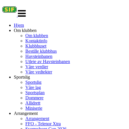
Veksle
navigasjon
Hjem
Om klubben
Om klubben
Kontaktinfo
Klubbhuset
Bestille klubbhus
Havsteinbanen
Utleie av Havsteinbanen
Våre verdier
Våre vedtekter
Sportslig
Sportslig
Våre lag
Sportsplan
Dommere
Allidrett
Miniserie
Arrangement
Arrangement
FFO - Telenor Xtra
Sverresborg Cup 2026