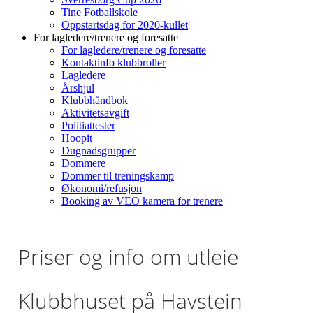
Tine Fotballskole
Oppstartsdag for 2020-kullet
For lagledere/trenere og foresatte
For lagledere/trenere og foresatte
Kontaktinfo klubbroller
Lagledere
Årshjul
Klubbhåndbok
Aktivitetsavgift
Politiattester
Hoopit
Dugnadsgrupper
Dommere
Dommer til treningskamp
Økonomi/refusjon
Booking av VEO kamera for trenere
Priser og info om utleie
Klubbhuset på Havstein