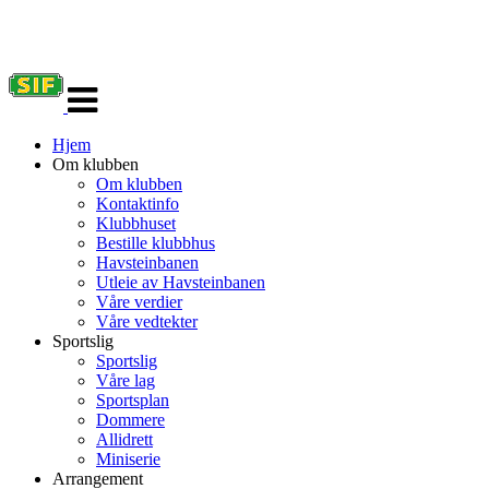
Veksle
navigasjon
Hjem
Om klubben
Om klubben
Kontaktinfo
Klubbhuset
Bestille klubbhus
Havsteinbanen
Utleie av Havsteinbanen
Våre verdier
Våre vedtekter
Sportslig
Sportslig
Våre lag
Sportsplan
Dommere
Allidrett
Miniserie
Arrangement