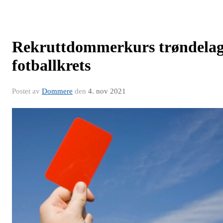
Rekruttdommerkurs trøndela
fotballkrets
Postet av
Dommere
den
4. nov 2021