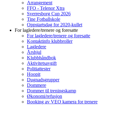
Arrangement
FFO - Telenor Xtra
Sverresborg Cup 2026
Tine Fotballskole
Oppstartsdag for 2020-kullet
For lagledere/trenere og foresatte
For lagledere/trenere og foresatte
Kontaktinfo klubbroller
Lagledere
Årshjul
Klubbhåndbok
Aktivitetsavgift
Politiattester
Hoopit
Dugnadsgrupper
Dommere
Dommer til treningskamp
Økonomi/refusjon
Booking av VEO kamera for trenere