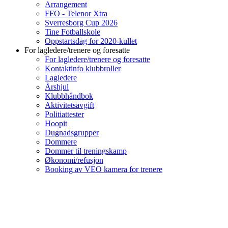
Arrangement
FFO - Telenor Xtra
Sverresborg Cup 2026
Tine Fotballskole
Oppstartsdag for 2020-kullet
For lagledere/trenere og foresatte
For lagledere/trenere og foresatte
Kontaktinfo klubbroller
Lagledere
Årshjul
Klubbhåndbok
Aktivitetsavgift
Politiattester
Hoopit
Dugnadsgrupper
Dommere
Dommer til treningskamp
Økonomi/refusjon
Booking av VEO kamera for trenere