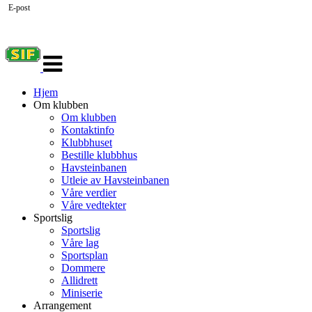
E-post
Veksle
navigasjon
Hjem
Om klubben
Om klubben
Kontaktinfo
Klubbhuset
Bestille klubbhus
Havsteinbanen
Utleie av Havsteinbanen
Våre verdier
Våre vedtekter
Sportslig
Sportslig
Våre lag
Sportsplan
Dommere
Allidrett
Miniserie
Arrangement